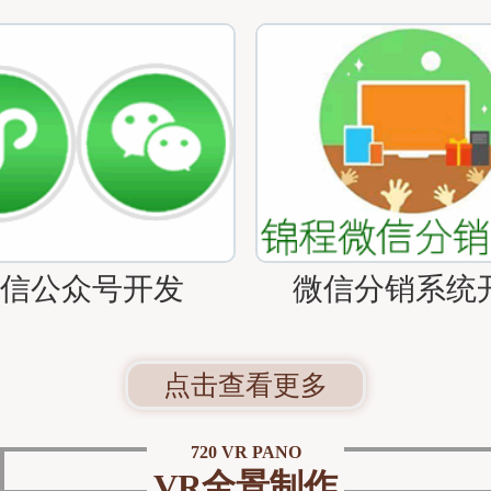
信公众号开发
微信分销系统
点击查看更多
720 VR PANO
VR全景制作