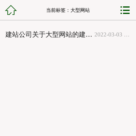



锦程首页
当前
标签
：大型网站
网站建设
建站公司关于大型网站的建设流程
2022-03-03 06:30:22
小程序开发
VR全景制作
全网营销
网站托管
锦程资讯
客服中心