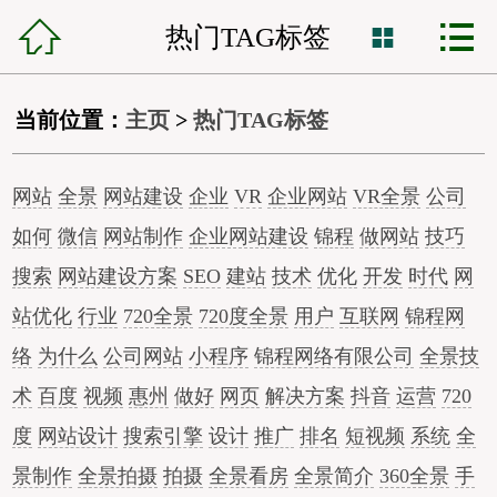



锦程首页
热门TAG标签

网站建设
当前位置：
主页
>
热门TAG标签
小程序开发
网站
全景
网站建设
企业
VR
企业网站
VR全景
公司
VR全景制作
如何
微信
网站制作
企业网站建设
锦程
做网站
技巧
全网营销
搜索
网站建设方案
SEO
建站
技术
优化
开发
时代
网
站优化
行业
720全景
720度全景
用户
互联网
锦程网
网站托管
络
为什么
公司网站
小程序
锦程网络有限公司
全景技
锦程资讯
术
百度
视频
惠州
做好
网页
解决方案
抖音
运营
720
度
网站设计
搜索引擎
设计
推广
排名
短视频
系统
全
客服中心
景制作
全景拍摄
拍摄
全景看房
全景简介
360全景
手