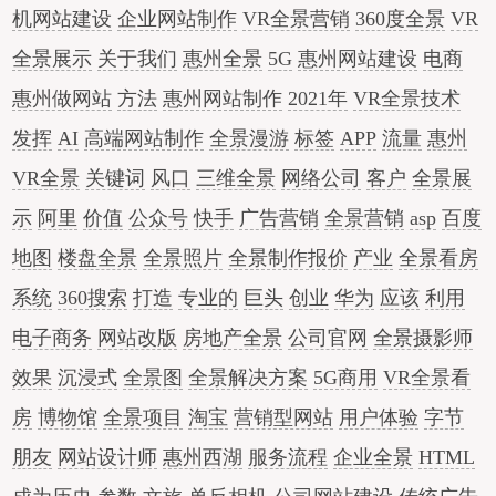
机网站建设
企业网站制作
VR全景营销
360度全景
VR
全景展示
关于我们
惠州全景
5G
惠州网站建设
电商
惠州做网站
方法
惠州网站制作
2021年
VR全景技术
发挥
AI
高端网站制作
全景漫游
标签
APP
流量
惠州
VR全景
关键词
风口
三维全景
网络公司
客户
全景展
示
阿里
价值
公众号
快手
广告营销
全景营销
asp
百度
地图
楼盘全景
全景照片
全景制作报价
产业
全景看房
系统
360搜索
打造
专业的
巨头
创业
华为
应该
利用
电子商务
网站改版
房地产全景
公司官网
全景摄影师
效果
沉浸式
全景图
全景解决方案
5G商用
VR全景看
房
博物馆
全景项目
淘宝
营销型网站
用户体验
字节
朋友
网站设计师
惠州西湖
服务流程
企业全景
HTML