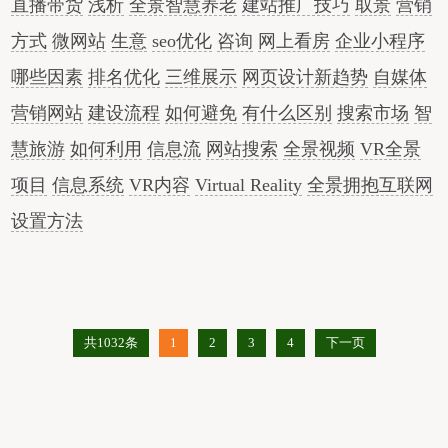
直播带货
浅析
全景智慧养老
建站推广技巧
取景
营销
方式
微网站
生意
seo优化
咨询
网上看房
企业小程序
哪些因素
排名优化
三维展示
网页设计新趋势
自媒体
营销网站
建设流程
如何避免
有什么区别
搜索市场
智
慧旅游
如何利用
信息流
网站搜索
全景视频
VR全景
项目
信息系统
VR内容
Virtual Reality
全景拥抱互联网
设置方法
共1032条
1
2
3
4
下一页