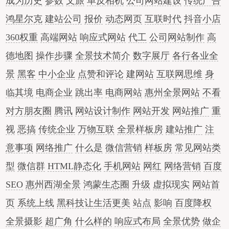
成为历史
参数
文旅
单反相机
公司网站建设
传统广告
鸿星尔克
建站公司
报价
动态网页
互联时代
抖音小店
360权重
高端网站
响应式网站
代工
公司网站制作
高
德地图
操作步骤
全景技术简介
数字展厅
各行各业全
景
黑客
中小企业
点赞和评论
建网站
互联网思维
身
临其境
电商企业
跳出率
电商网站
惠州全景网站
不看
对方朋友圈
腾讯
网站设计制作
网站开发
网站推广
重
视
恶搞
传统企业
万物互联
全景样板房
建站推广
注
意事项
网络推广
什么是
微信营销
样板房
常见网站类
型
微信群
HTML静态化
手机网站
网红
网络营销
百度
SEO
惠州西湖全景
鸿蒙生态圈
升级
虚拟现实
网站首
页
系统上线
黑科技让生活更美
站点
影响
百度降权
全景摄影
超广角
什么样的
响应式布局
全景优势
做企