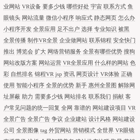
业网站
VR设备
要多少钱
哪些好处
宇宙
联系方式
鱼
眼镜头
网站流量
微信小程序
响应式
静态网页
怎么办
小程序开发
全景应用
足不出户
选择
专业知识
被黑
全景传播
制作VR全景
企业做网站
联系锦程
安全快门
推出
博览会
扩大
网络营销服务
全景有哪些优势
搜狗
网站改版方案
网站运营
VR全景应用
什么样的网站
色
彩
自然排名
锦程VR
jsp
资讯
网页设计
VR体验
正确
使用
智能小程序
全景的优势
新手
惠州全景图
解除网
址屏蔽
助力
需要多少钱
网站排名
联系我们
捐献
客
户常见问题的统一回复
全网
靠谱的
网站建设项目
VR
全景广告
全景广告
争议
企业建站
设计风格
网站建设
公司
全景图像
tag
外贸网站
营销模式
全世界
VR眼镜