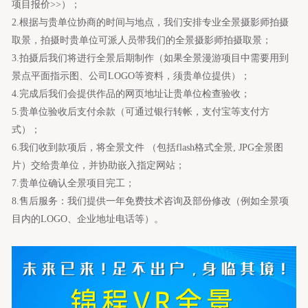
项目报价>>
）；
2.根据与贵单位协商的时间与地点，我们安排专业全
景
摄影师拍摄
取景，拍摄时贵单位可派人员带我们的全
景
摄影师拍摄取景；
3.拍摄后我们将进行全
景
后期制作（如果全
景
漫游项目中需要用到
景点平面指示图、公司LOGO等资料，须贵单位提供）；
4.完成后我们会提供作品的网页地址让贵单位检查验收；
5.贵单位验收后支
付
余款（可通过银行转帐，支
付宝等支付方
式
）；
6.我们收到款项后，将全
景
文件 （包括flash格式全景, JPG全景图
片）交给贵单位，并协助嵌入指定网站；
7.贵单位确认全
景
项目完工；
8.售后服务：我们提供一年免费技术咨询及部份修改（例如全
景
项
目内的LOGO、企业地址电话等）。