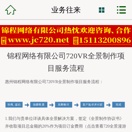



锦程首页
业务往来

网站建设
小程序开发
锦程网络有限公司720VR全景制作项
VR全景制作
目服务流程
全网营销
惠州锦程网
络有限公司
720VR全
景
制作项目服务流程：
网站托管
锦程资讯
1.我们与贵单位详谈具体全景解决方案，签定《全
景
制作协议书》
客服中心
并收取项目总金额的20%作为项目订金费用（点击查看
720全景漫游